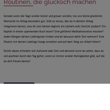
Routinen, die glücklich machen
Gerade wenn die Tage wieder kürzer und grauer werden, tun uns kleine glückliche
Momente im Alltag besonders gut. Gibt es etwas, das du in deinem Alltag
integrieren kannst, was dir (am besten täglich) ein Lächeln aufs Gesicht zaubert? Ein
Kapitel in einem spannenden Buch lesen? Eine geführte Meditationsreise machen?
Jeden Morgen deinen Lieblingstee trinken und dir bewusst dafür Zeit nehmen? Eine
Playlist mit deinen Lieblings-Songs erstellen und auf dem Weg zur Arbeit hören?
Nichts davon erfordert viel Aufwand oder Zeit und dennoch wirst du sehen, dass du
viel positiver durch den Tag gehst, wenn es immer wieder Kleinigkeiten gibt, auf die
du dich freuen kannst!
ZURÜCK