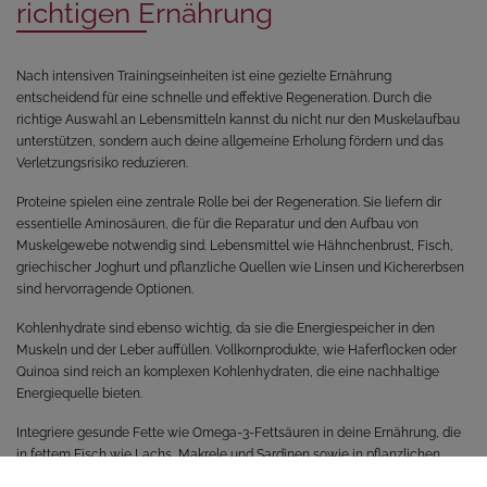
richtigen Ernährung
Nach intensiven Trainingseinheiten ist eine gezielte Ernährung
entscheidend für eine schnelle und effektive Regeneration. Durch die
richtige Auswahl an Lebensmitteln kannst du nicht nur den Muskelaufbau
unterstützen, sondern auch deine allgemeine Erholung fördern und das
Verletzungsrisiko reduzieren.
Proteine spielen eine zentrale Rolle bei der Regeneration. Sie liefern dir
essentielle Aminosäuren, die für die Reparatur und den Aufbau von
Muskelgewebe notwendig sind. Lebensmittel wie Hähnchenbrust, Fisch,
griechischer Joghurt und pflanzliche Quellen wie Linsen und Kichererbsen
sind hervorragende Optionen.
Kohlenhydrate sind ebenso wichtig, da sie die Energiespeicher in den
Muskeln und der Leber auffüllen. Vollkornprodukte, wie Haferflocken oder
Quinoa sind reich an komplexen Kohlenhydraten, die eine nachhaltige
Energiequelle bieten.
Integriere gesunde Fette wie Omega-3-Fettsäuren in deine Ernährung, die
in fettem Fisch wie Lachs, Makrele und Sardinen sowie in pflanzlichen
Quellen wie Chiasamen und Walnüssen vorkommen. Diese Lebensmittel